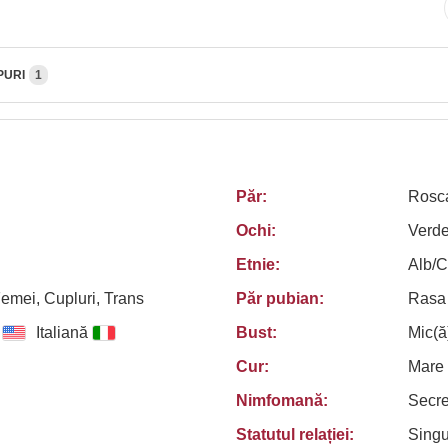
PURI
1
Păr:
Rosc
Ochi:
Verd
Etnie:
Alb/
Femei, Cupluri, Trans
Păr pubian:
Rasa
Italiană
Bust:
Mic(ă
Cur:
Mare
Nimfomană:
Secr
Statutul relației:
Sing