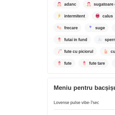
adanc
sugatoare 
intermitent
calus
frecare
suge
futai in fund
sper
fute cu piciorul
cu
fute
fute tare
Meniu pentru bacșiș
Lovense pulse vibe-7sec