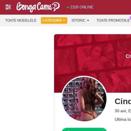
2328 ONLINE
TOATE MODELELE
CATEGORII
ISTORIC
TOATE PROMOȚIILE
Cr
Cin
30 ani, 
Ultima t