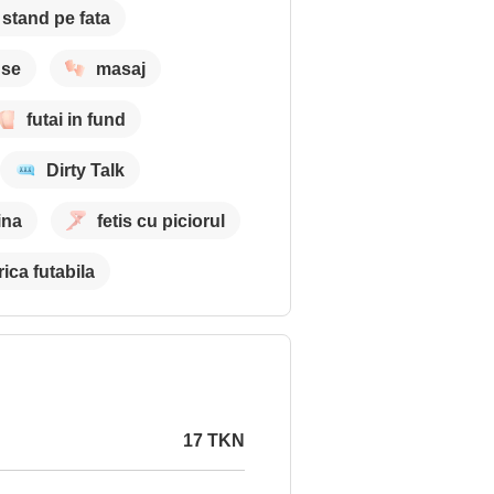
stand pe fata
nse
masaj
futai in fund
Dirty Talk
ina
fetis cu piciorul
ica futabila
17 TKN