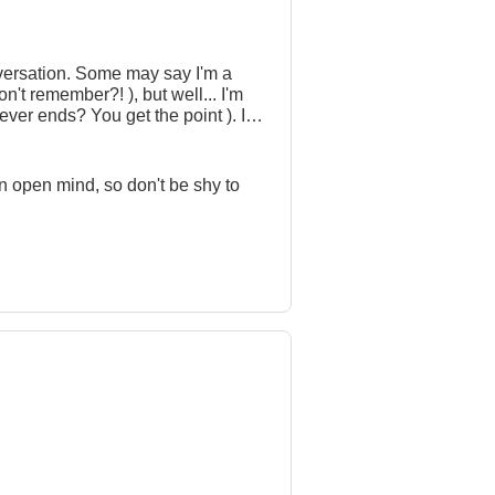
versation. Some may say I'm a
n't remember?! ), but well... I'm
ever ends? You get the point ). I
learn about everything, a travel
an open mind, so don't be shy to