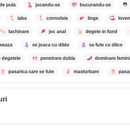
de pula
jucandu-se
bucurandu-se
laba
convulsie
linge
love
tachinare
joc anal
degete in fund
meaza
se joaca cu dildo
se fute cu dilco
 degetele
penetrare dubla
dominare femin
pasarica care se fute
masturbare
pasar
uri