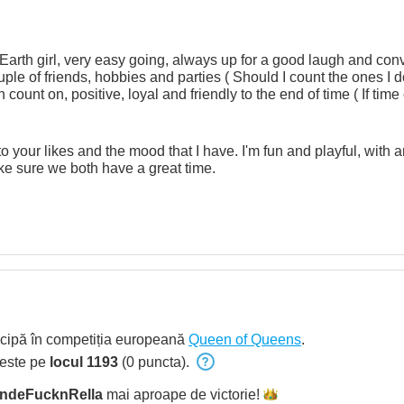
arth girl, very easy going, always up for a good laugh and con
uple of friends, hobbies and parties ( Should I count the ones I do
ount on, positive, loyal and friendly to the end of time ( If time 
ond chances. I'm the creative one, smart, full of life, curious to 
 reading? Cool, let's do this!
o your likes and the mood that I have. I'm fun and playful, with 
ke sure we both have a great time.
icipă în competiția europeană
Queen of Queens
.
 este pe
locul 1193
(0 puncta).
indeFucknRella
mai aproape de
victorie!