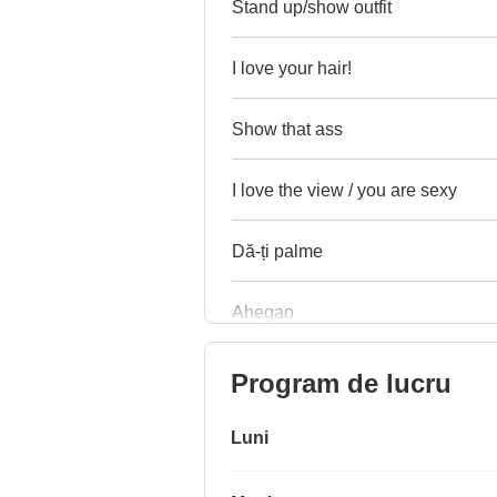
Stand up/show outfit
I love your hair!
Show that ass
I love the view / you are sexy
Dă-ți palme
Ahegao
Program de lucru
Luni