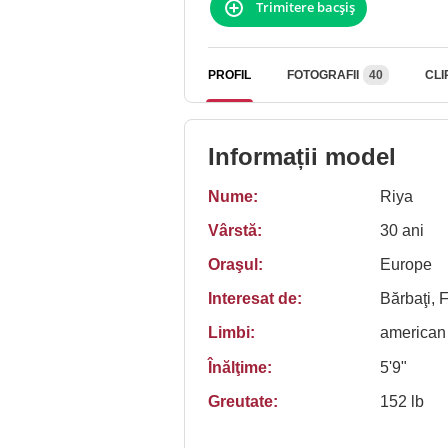
Trimitere bacşiş
PROFIL
FOTOGRAFII
40
CLI
Informații model
Nume:
Riya
Vârstă:
30 ani
Oraşul:
Europe
Interesat de:
Bărbaţi, 
Limbi:
american
Înălţime:
5'9"
Greutate:
152 lb