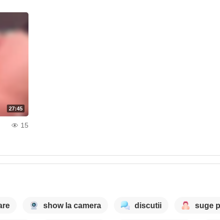
27:45
15
are
show la camera
discutii
suge p