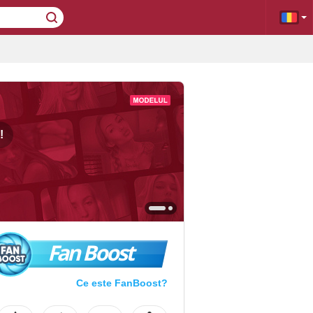
!
Fan Boost
Ce este FanBoost?