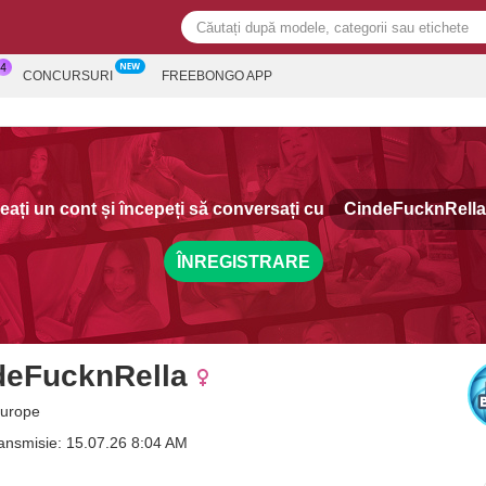
CONCURSURI
FREEBONGO APP
eați un cont și începeți să conversați cu
CindeFucknRella
ÎNREGISTRARE
deFucknRella
Europe
ransmisie: 15.07.26 8:04 AM