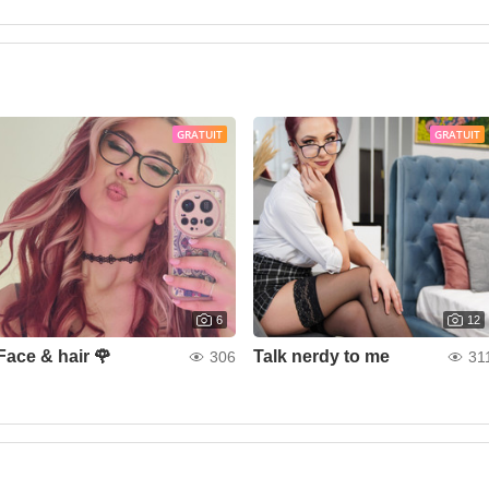
GRATUIT
GRATUIT
6
12
Face & hair 🌹
Talk nerdy to me
306
31