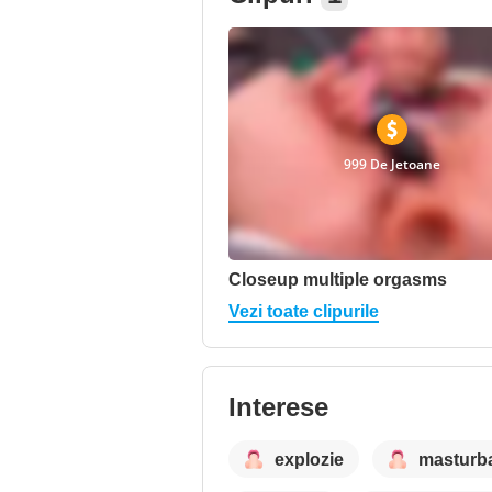
999 De Jetoane
Closeup multiple orgasms
Vezi toate clipurile
Interese
explozie
masturb