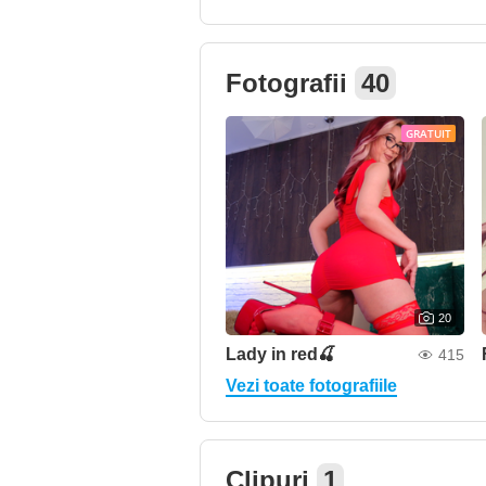
Fotografii
40
GRATUIT
20
Lady in red🍒
415
Vezi toate fotografiile
Clipuri
1