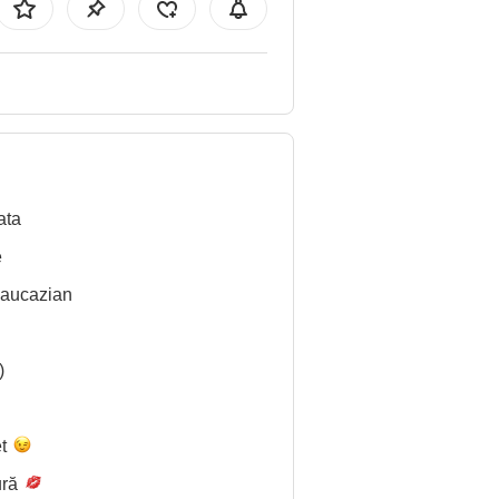
ata
e
Caucazian
)
et
ură