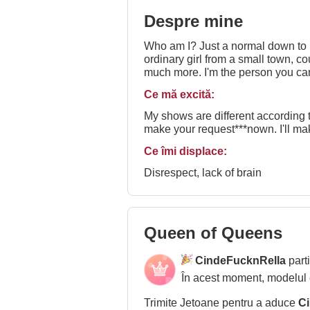
Despre mine
Who am I? Just a normal down to E
ordinary girl from a small town, co
much more. I'm the person you can c
don't judge by the cover, I give sec
Ce mă excită:
lover and a cat keeper. You're still
My shows are different according t
make your request***nown. I'll ma
Ce îmi displace:
Disrespect, lack of brain
Queen of Queens
CindeFucknRella
part
În acest moment, modelul
Trimite Jetoane pentru a aduce
C